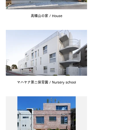
高幡山の家 / House
マハヤナ第二保育園 / Nursery school