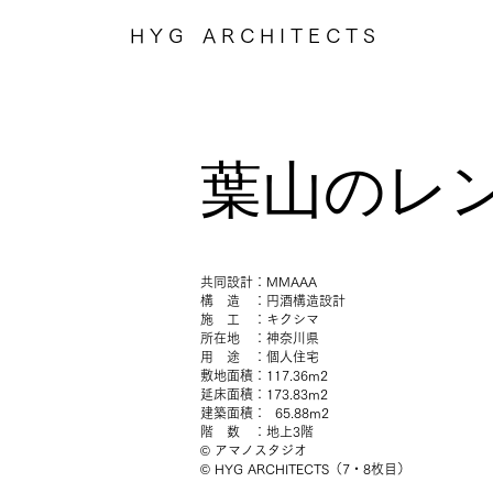
H Y G A R C H I T E C T S
葉山のレ
共同設計：MMAAA
構 造 ：円酒構造設計
​施 工 ：キクシマ
所在地 ：神奈川県
用 途 ：個人住宅
敷地面積：117.36m2
延床面積：173.83m2
建築面積： 65.88
m2
階 数 ：地上3階
© アマノスタジオ
© HYG ARCHITECTS（7・8枚目）