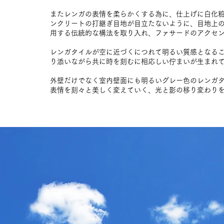
またレンガの表情を柔らかくする為に、仕上げに白化
ンクリートの打継ぎ目地が目立たないように、目地上
用する伝統的な構法を取り入れ、ファサードのアクセ
レンガタイルが空に近づくにつれて明るい質感となる
り添いながら共に時を刻むに相応しい佇まいが生まれ
外壁だけでなく室内壁面にも明るいグレー色のレンガ
表情を刻々と美しく変えていく、光と影の移り変わり