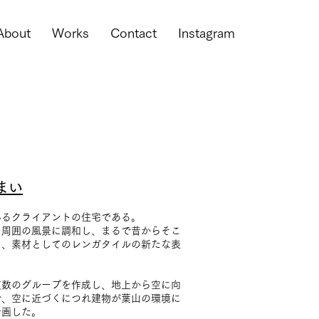
About
Works
Contact
Instagram
まい
いるクライアントの住宅である。
。周囲の風景に調和し、まるで昔からそこ
も、素材としてのレンガタイルの新たな表
複数のグループを作成し、地上から空に向
で、空に近づくにつれ建物が葉山の環境に
計画した。