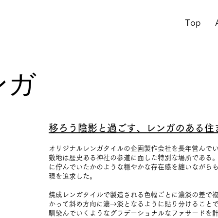
Top
ンガ
移ろう陰影と過ごす、レンガのある住
オリジナルレンガタイルの企画製作会社を長年営んで
敷地は歴史ある神社の参道に面した特別な場所である
に佇んでいたかのような穏やかな存在感を纏いながら
現を追求した。
焼成レンガタイルで製造される色幅ごとに濃淡の差で
かって斜め方向に濃→淡となるように貼り分けること
馴染んでいくようなグラデーショナルなファサードを