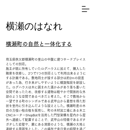
横瀬のはなれ
横瀬町の自然と一体化する
埼玉県秩父郡横瀬町の里山の中腹に建つサードプレイス
としての別荘。
施主が既に所有していたログハウスに加えて、購入した
隣家を改修し、2つで1つの別荘として利用出来るように
する計画である。敷地同士が接する部分は約2ｍの段差
があった為、行き来がしやすいように螺旋階段を新設し
た。ログハウスは木に囲まれた温かみがあり落ち着いた
空間であったため、改修する建物は軽やかで開放的な外
部のような空間であるべきだと考えた。そこで敷地から
一望できる町のシンボルである武甲山から着想を得た形
状を室内に引き込んだような設えとした。横瀬町産の木
目の力強い桧合板を採用し、町の木材加工場にある木工
CNCルーターShopBotを活用した門型架構を屋内から屋
外へ連続して配置することで、武甲山の特徴であるガタ
ガタした岩壁や、麓にある洞窟のような、横瀬の大地と
連続する雰囲気とした。この場所で非日常の時間を過ご