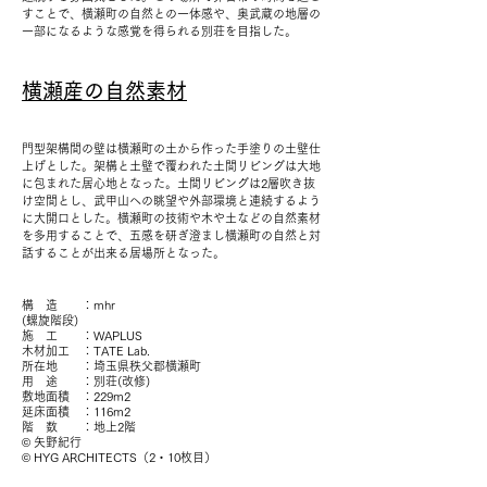
すことで、横瀬町の自然との一体感や、奥武蔵の地層の
一部になるような感覚を得られる別荘を目指した。
横瀬産の自然素材
門型架構間の壁は横瀬町の土から作った手塗りの土壁仕
上げとした。架構と土壁で覆われた土間リビングは大地
に包まれた居心地となった。土間リビングは2層吹き抜
け空間とし、武甲山への眺望や外部環境と連続するよう
に大開口とした。横瀬町の技術や木や土などの自然素材
を多用することで、五感を研ぎ澄まし横瀬町の自然と対
話することが出来る居場所となった。
構 造 ：mhr
(螺旋階段)
​施 工 ：WAPLUS
木材加工 ：TATE Lab.
所在地 ：埼玉県秩父郡横瀬町
用 途 ：別荘(改修)
敷地面積 ：229m2
延床面積 ：116m2
階 数 ：地上2階
© 矢野紀行
© HYG ARCHITECTS（2・10枚目）