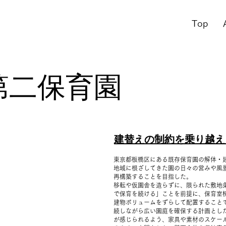
Top
第二保育園
建替えの制約を乗り越え
東京都板橋区にある既存保育園の解体・
地域に根ざしてきた園の日々の営みや風
再構築することを目指した。
移転や仮園舎を造らずに、限られた敷地
で保育を続ける」ことを前提に、保育室
建物ボリュームをずらして配置すること
続しながら広い園庭を確保する計画とし
が感じられるよう、家具や素材のスケー