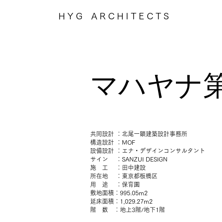
H Y G A R C H I T E C T S
マハヤナ
共同設計 ：北尾一顕建築設計事務所
構造設計 ：MOF
設備設計 ：エナ・デザインコンサルタント
サイン ：SANZUI DESIGN
施 工 ：田中建設
所在地 ：東京都板橋区
用 途 ：保育園
敷地面積：995.05m2
延床面積：1,029.27m2
階 数 ：地上3階/地下1階