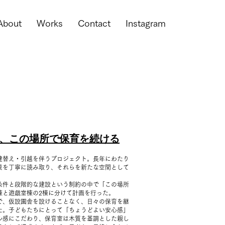
About
Works
Contact
Instagram
、この場所で保育を続ける
建替え・引越を伴うプロジェクト。長年にわたり
景を丁寧に読み取り、それらを新たな空間として
条件と段階的な建設という制約の中で「この場所
棟と遊戯室棟の2棟に分けて計画を行った。
で、仮設園舎を設けることなく、日々の保育を継
た。子どもたちにとって「ちょうどよい安心感」
ル感にこだわり、保育室は木質を基調とした親し